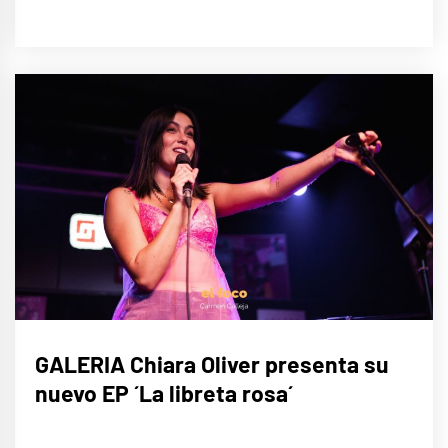
MÚSICA
GALERIA Chiara Oliver presenta su
nuevo EP ´La libreta rosa´