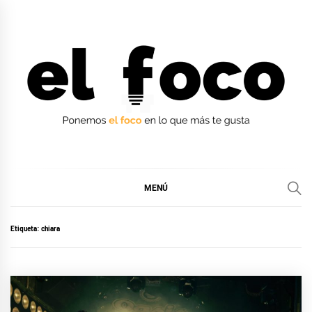
Ir
al
contenido
EL FOCO
EL FOCO
MENÚ
Etiqueta:
chiara