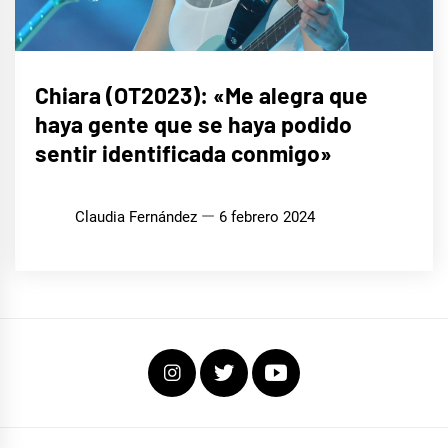
ENTREVISTAS
Chiara (OT2023): «Me alegra que
haya gente que se haya podido
MÚSICA
sentir identificada conmigo»
Claudia Fernández
6 febrero 2024
Instagram
Twitter
Youtube