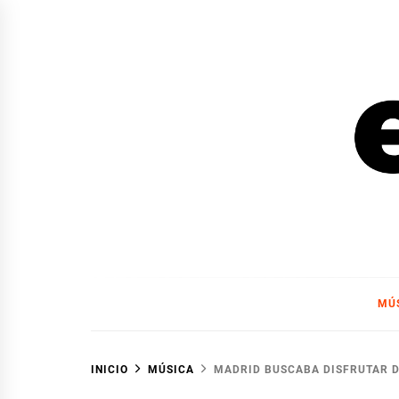
Ir
al
contenido
EL F
EL FOCO
MÚ
INICIO
MÚSICA
MADRID BUSCABA DISFRUTAR D