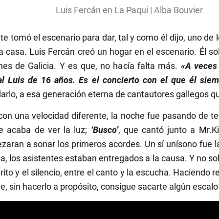
Luis Fercán en La Paqui | Alba Bouvier
te tomó el escenario para dar, tal y como él dijo, uno de
na casa. Luis Fercán creó un hogar en el escenario. Él so
es de Galicia. Y es que, no hacía falta más.
«A veces 
a al Luis de 16 años. Es el concierto con el que él si
darlo, a esa generación eterna de cantautores gallegos q
a con una velocidad diferente, la noche fue pasando de
ue acaba de ver la luz;
‘Busco’
, que cantó junto a
Mr.K
aran a sonar los primeros acordes. Un sí unísono fue la 
duda, los asistentes estaban entregados a la causa. Y no s
grito y el silencio, entre el canto y la escucha. Haciendo
e, sin hacerlo a propósito, consigue sacarte algún escalof