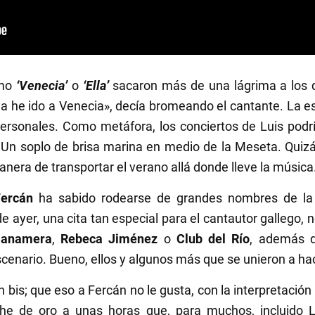
mo
‘Venecia’
o
‘Ella’
sacaron más de una lágrima a los qu
ya he ido a Venecia», decía bromeando el cantante. La e
 personales. Como metáfora, los conciertos de Luis podr
Un soplo de brisa marina en medio de la Meseta. Quizá
nera de transportar el verano allá donde lleve la música
Fercán
ha sabido rodearse de grandes nombres de la i
de ayer, una cita tan especial para el cantautor gallego,
Panamera
,
Rebeca Jiménez
o
Club del Río
, además d
enario. Bueno, ellos y algunos más que se unieron a hace
in bis; que eso a Fercán no le gusta, con la interpretaci
che de oro a unas horas que, para muchos, incluido L