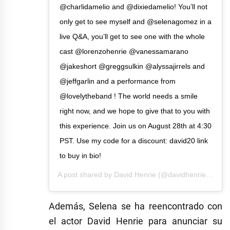
@charlidamelio and @dixiedamelio! You’ll not
only get to see myself and @selenagomez in a
live Q&A, you’ll get to see one with the whole
cast @lorenzohenrie @vanessamarano
@jakeshort @greggsulkin @alyssajirrels and
@jeffgarlin and a performance from
@lovelytheband ! The world needs a smile
right now, and we hope to give that to you with
this experience. Join us on August 28th at 4:30
PST. Use my code for a discount: david20 link
to buy in bio!
A post shared by
David Henrie
(@davidhenrie) on
Au
Además, Selena se ha reencontrado con
el actor David Henrie para anunciar su