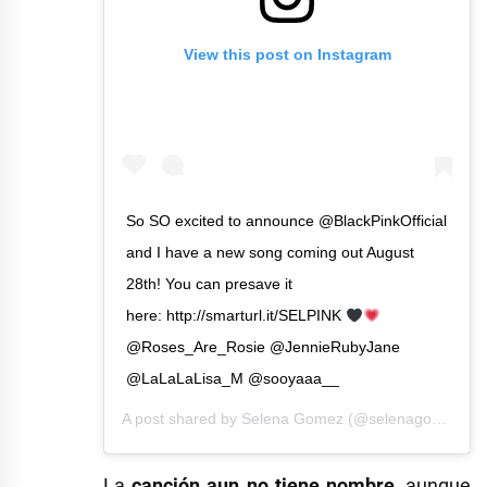
View this post on Instagram
So SO excited to announce @BlackPinkOfficial
and I have a new song coming out August
28th! You can presave it
here: http://smarturl.it/SELPINK
@Roses_Are_Rosie @JennieRubyJane
@LaLaLaLisa_M @sooyaaa__
A post shared by
Selena Gomez
(@selenagomez) on
La
canción aun no tiene nombre
, aunque