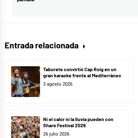
siguiente:
estrenos
musicales
,
música
,
música
internacional
,
Entrada relacionada
selena
y
blackpink
Taburete convirtió Cap Roig en un
gran karaoke frente al Mediterráneo
3 agosto 2026
Ni el calor ni la lluvia pueden con
Share Festival 2026
26 julio 2026