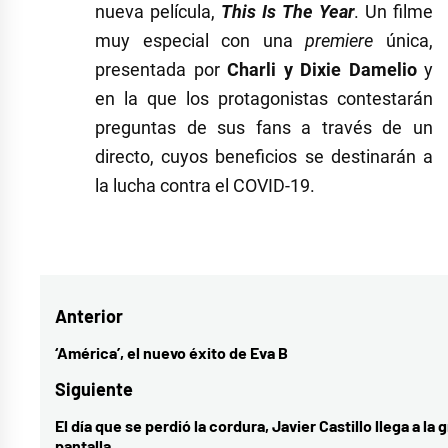
nueva película,
This Is The Year
. Un filme
muy especial con una
premiere
única,
presentada por
Charli y Dixie Damelio
y
en la que los protagonistas contestarán
preguntas de sus fans a través de un
directo, cuyos beneficios se destinarán a
la lucha contra el COVID-19.
Etiquetado
como
actualidad
,
Navegación
Anterior
blackpink
,
blackpink
de
‘América’, el nuevo éxito de Eva B
Entrada
y
entradas
anterior:
Siguiente
selena
El día que se perdió la cordura, Javier Castillo llega a la 
Entrada
gomez
,
pantalla