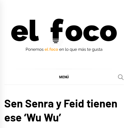
Ir
al
contenido
EL FOCO
EL FOCO
MENÚ
MÚSICA
Sen Senra y Feid tienen
ese ‘Wu Wu’