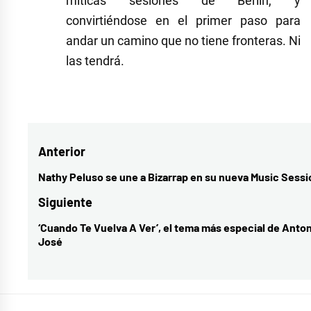
míticas sesiones de Berlín, y
convirtiéndose en el primer paso para
andar un camino que no tiene fronteras. Ni
las tendrá.
Etiquetado
como
Sen
Navegación
Anterior
Senra
Feid
de
Nathy Peluso se une a Bizarrap en su nueva Music Sessi
Entrada
entradas
anterior:
Siguiente
‘Cuando Te Vuelva A Ver’, el tema más especial de Anto
Entrada
José
siguiente: