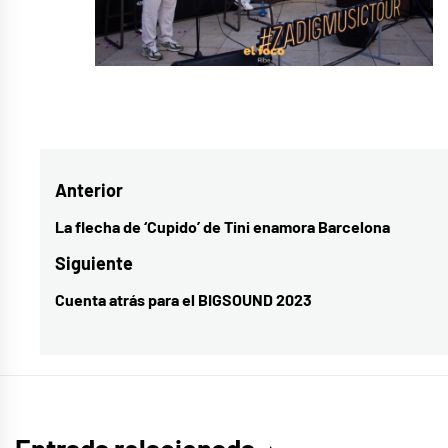
Etiquetado
como
Ters
Navegación
Anterior
de
La flecha de ‘Cupido’ de Tini enamora Barcelona
Entrada
entradas
anterior:
Siguiente
Cuenta atrás para el BIGSOUND 2023
Entrada
siguiente: