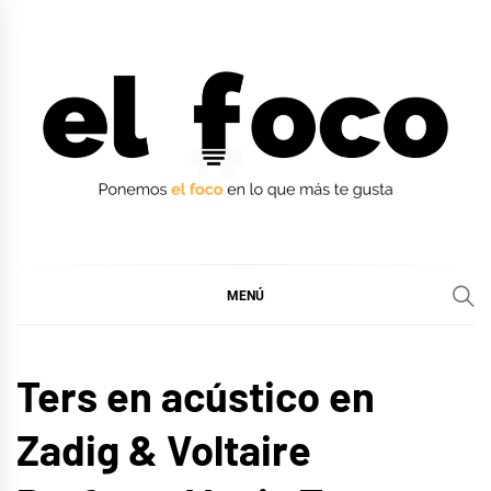
Ir
al
contenido
EL FOCO
EL FOCO
MENÚ
LIFE
Ters en acústico en
STYLE
MÚSICA
Zadig & Voltaire