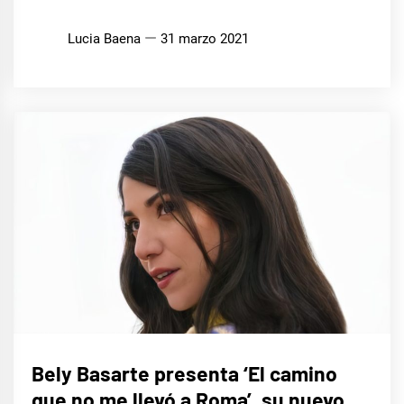
Lucia Baena
31 marzo 2021
MÚSICA
Bely Basarte presenta ‘El camino
que no me llevó a Roma’, su nuevo