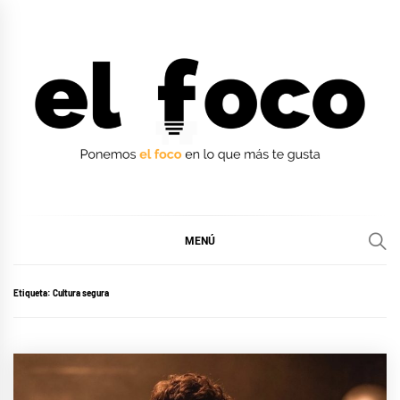
Ir
al
contenido
EL FOCO
EL FOCO
MENÚ
Etiqueta:
Cultura segura