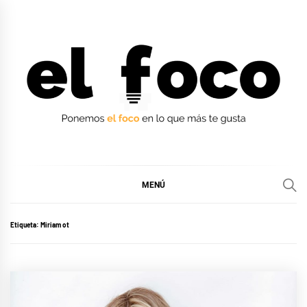
Ir
al
contenido
EL FOCO
EL FOCO
MENÚ
Etiqueta:
Miriam ot