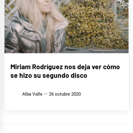
CINE,
Miriam Rodríguez nos deja ver cómo
SERIES
Y TV
se hizo su segundo disco
MÚSICA
Alba Valle
26 octubre 2020