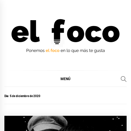
Ir
al
contenido
EL FOCO
EL FOCO
MENÚ
Día:
5 de diciembre de 2020