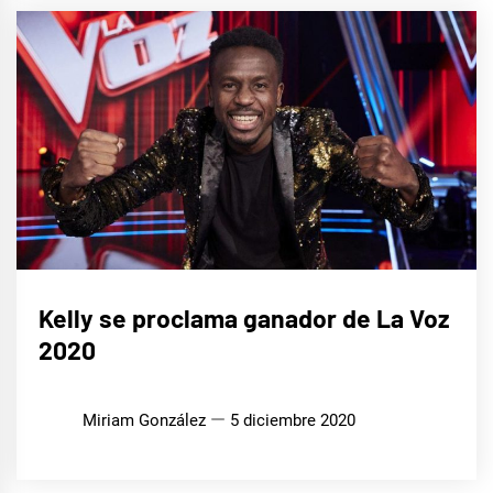
CINE,
Kelly se proclama ganador de La Voz
SERIES
Y TV
2020
Miriam González
5 diciembre 2020