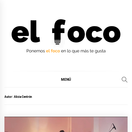
Ir
al
contenido
EL FOCO
EL FOCO
MENÚ
Autor:
Alicia Centrón