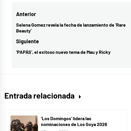
1
Navegación
Anterior
2
3
de
Selena Gomez revela la fecha de lanzamiento de ‘Rare
Entrada
Beauty’
Splash
,
entradas
anterior:
10
Siguiente
razones
‘PAPÁS’, el exitoso nuevo tema de Mau y Ricky
Entrada
para
siguiente:
odiarte
,
Cariño
he
encogido
Entrada relacionada
a
los
niños
,
‘Los Domingos’ lidera las
Disney+
nominaciones de Los Goya 2026
,