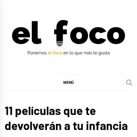
Ir
al
contenido
EL FOCO
EL FOCO
MENÚ
CINE,
11 películas que te
SERIES
Y TV
devolverán a tu infancia