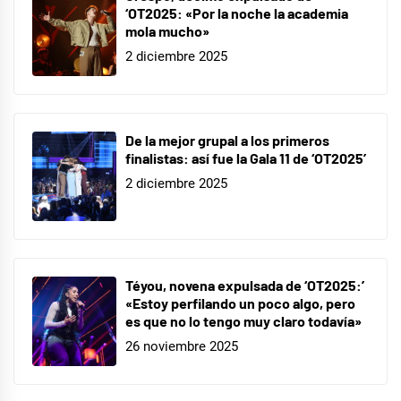
‘OT2025: «Por la noche la academia
han
mola mucho»
besado
,
2 diciembre 2025
Princesa
por
sorpresa
,
De la mejor grupal a los primeros
somos
finalistas: así fue la Gala 11 de ‘OT2025’
los
2 diciembre 2025
mejores
,
Tú
a
Londres
Téyou, novena expulsada de ‘OT2025:’
«Estoy perfilando un poco algo, pero
y
es que no lo tengo muy claro todavía»
yo
26 noviembre 2025
a
California