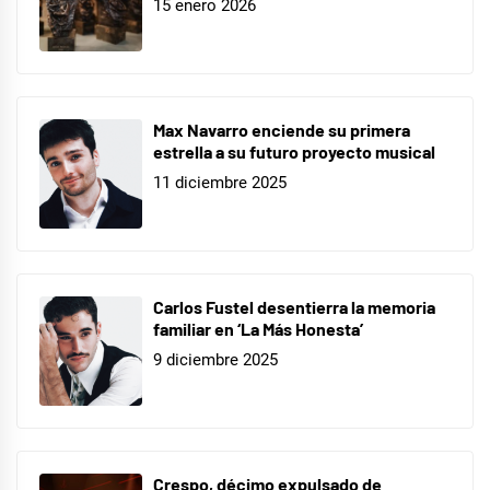
15 enero 2026
Flubber
y
el
profesor
Max Navarro enciende su primera
chiflado
,
estrella a su futuro proyecto musical
George
11 diciembre 2025
de
la
Jungla
,
la
Carlos Fustel desentierra la memoria
montaña
familiar en ‘La Más Honesta’
embrujada
,
9 diciembre 2025
Mientras
dormías
,
Nunca
me
Crespo, décimo expulsado de