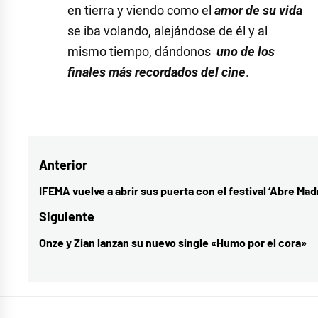
en tierra y viendo como el
amor de su vida
se iba volando, alejándose de él y al
mismo tiempo, dándonos
uno de los
finales más recordados del cine
.
Etiquetado
como
amor
,
Navegación
Anterior
Casablanca
,
cine
,
de
IFEMA vuelve a abrir sus puerta con el festival ‘Abre Madr
Entrada
cine
entradas
anterior:
Siguiente
clásico
,
Onze y Zian lanzan su nuevo single «Humo por el cora»
Entrada
Virtud
siguiente: