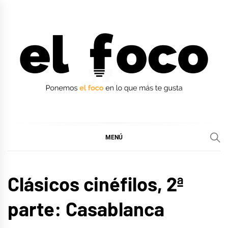
Ir
al
contenido
EL FOCO
EL FOCO
MENÚ
CINE,
Clásicos cinéfilos, 2ª
SERIES
Y TV
parte: Casablanca