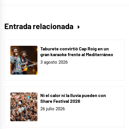
Los
Javis
,
Malú
,
Entrada relacionada
Mask
Singer
,
Menina
,
Taburete convirtió Cap Roig en un
Paz
gran karaoke frente al Mediterráneo
3 agosto 2026
Vega
,
TV
Ni el calor ni la lluvia pueden con
Share Festival 2026
26 julio 2026