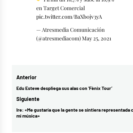
en Target Comercial
pic.twitter.com/BaXb0jv3yA
— Atresmedia Comunicación
(@atresmediacom)
May 25, 2021
Etiquetado
como
Arturo
Navegación
Anterior
Valls
,
estreno
,
de
Edu Esteve despliega sus alas con ‘Fènix Tour’
Entrada
José
entradas
anterior:
Siguiente
Mota
,
Ire: «Me gustaría que la gente se sintiera representada 
Entrada
La
mi música»
siguiente:
Toya
Jackson
,