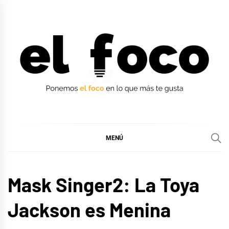
Ir
al
contenido
EL FOCO
EL FOCO
MENÚ
CINE,
Mask Singer2: La Toya
SERIES
Y TV
Jackson es Menina
MÚSICA