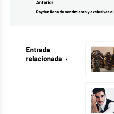
Navegación
Anterior
Caballero
,
ANHQV
,
de
Rayden llena de sentimiento y exclusivas el 
Entrada
Aquí
entradas
anterior:
No
Hay
Quien
Viva
,
Entrada
La
relacionada
que
se
avecina
,
LQSA
,
Temporada
13