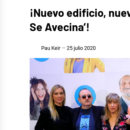
CINE,
¡Nuevo edificio, nu
SERIES
Y TV
Se Avecina’!
Pau Keir
25 julio 2020