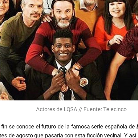
Actores de LQSA // Fuente: Telecinco
fin se conoce el futuro de la famosa serie española de
es de agosto que pasaría con esta ficción vecinal. Y así 