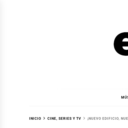
Ir
al
contenido
EL F
EL FOCO
MÚ
INICIO
CINE, SERIES Y TV
¡NUEVO EDIFICIO, NU