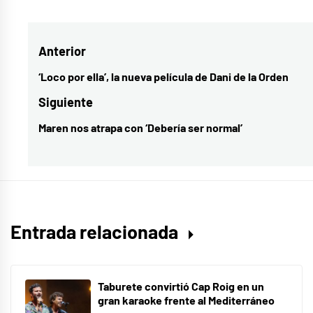
como
Aitana
,
Navegación
Anterior
Álvaro
De
de
‘Loco por ella’, la nueva película de Dani de la Orden
Entrada
Luna
,
entradas
anterior:
Siguiente
canciones
,
Maren nos atrapa con ‘Debería ser normal’
Entrada
Cicatrices
,
siguiente:
Dani
Fernández
,
entrevista
,
Entrevista
Entrada relacionada
Ignacio
Serrano
,
Ignacio
Taburete convirtió Cap Roig en un
Serrano
,
gran karaoke frente al Mediterráneo