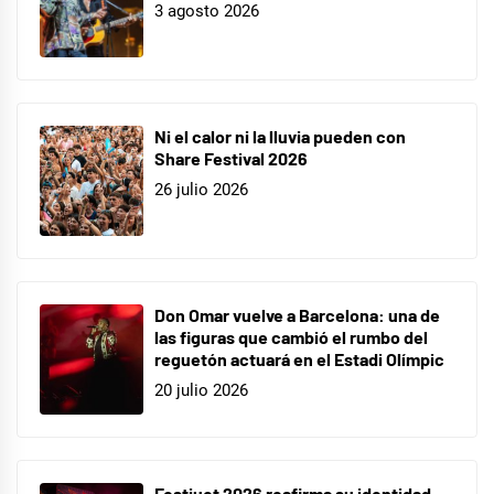
música
,
3 agosto 2026
Natalia
Lacunza
,
Niña
Buena
,
Ni el calor ni la lluvia pueden con
Share Festival 2026
No
26 julio 2026
Quisiste
Verlo
,
Operación
Triunfo
,
Don Omar vuelve a Barcelona: una de
Óscar
las figuras que cambió el rumbo del
Casas
,
reguetón actuará en el Estadi Olímpic
Pol
20 julio 2026
Granch
Festiuet 2026 reafirma su identidad