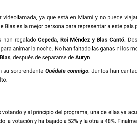
 videollamada, ya que está en Miami y no puede viaj
e Blas es la mejor persona para representar a este país p
s han regalado
Cepeda
,
Roi Méndez
y Blas Cantó.
Des
 para animar la noche. No han faltado las ganas ni los m
Blas
, después de separarse de
Auryn
.
n su sorprendente
Quédate conmigo.
Juntos han canta
lto.
 votando y al principio del programa, una de ellas ya a
o la votación y ha bajado a 52% y la otra a 48%. Finalm