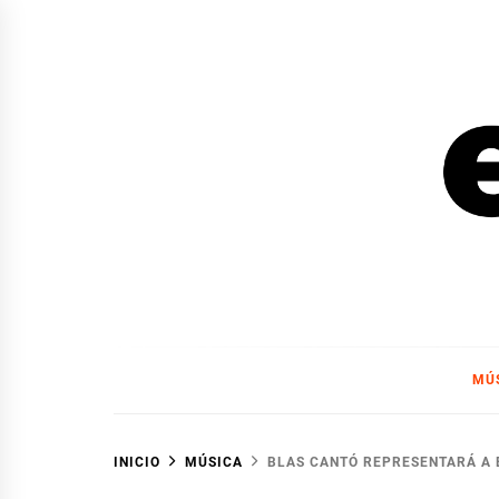
Ir
al
contenido
EL F
EL FOCO
MÚ
INICIO
MÚSICA
BLAS CANTÓ REPRESENTARÁ A 