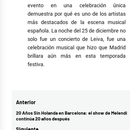
evento en una celebración única
demuestra por qué es uno de los artistas
más destacados de la escena musical
española. La noche del 25 de diciembre no
solo fue un concierto de Leiva, fue una
celebración musical que hizo que Madrid
brillara aún más en esta temporada
festiva.
Etiquetado
como
Leiva
,
Navegación
Anterior
Madrid
,
wizink
de
20 Años Sin Holanda en Barcelona: el show de Melendi
Entrada
continúa 20 años después
center
entradas
anterior:
Siguiente