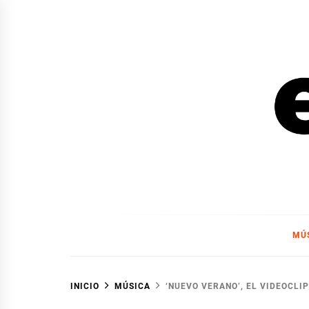
Ir
al
contenido
EL F
EL FOCO
MÚ
INICIO
MÚSICA
‘NUEVO VERANO’, EL VIDEOCL