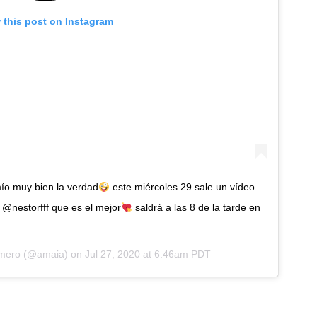
 this post on Instagram
ío muy bien la verdad
este miércoles 29 sale un vídeo
@nestorfff que es el mejor
saldrá a las 8 de la tarde en
mero
(@amaia) on
Jul 27, 2020 at 6:46am PDT