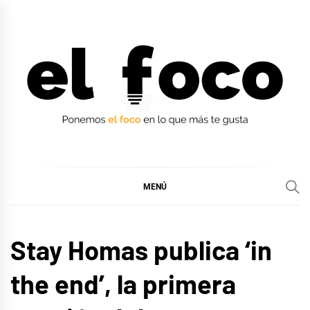
Ir
al
contenido
EL FOCO
EL FOCO
MENÚ
MÚSICA
Stay Homas publica ‘in
the end’, la primera