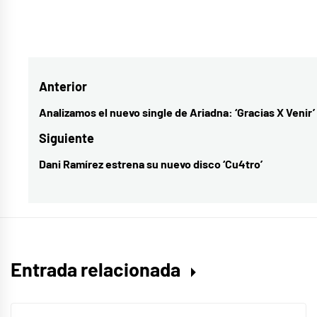
Etiquetado
como
cultura
,
Navegación
Anterior
música
española
,
de
Analizamos el nuevo single de Ariadna: ‘Gracias X Venir’
Entrada
Stay
entradas
anterior:
Siguiente
homas
,
Dani Ramírez estrena su nuevo disco ‘Cu4tro’
Entrada
stay
siguiente:
homas
disco
Entrada relacionada