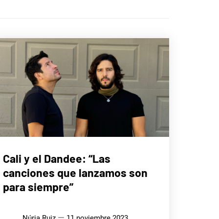
ENTREVISTAS
Cali y el Dandee: “Las
canciones que lanzamos son
MÚSICA
para siempre”
Núria Ruiz
11 noviembre 2023