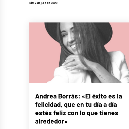
Día:
2 de julio de 2020
ENTREVISTAS
Andrea Borrás: «El éxito es la
felicidad, que en tu día a día
estés feliz con lo que tienes
alrededor»