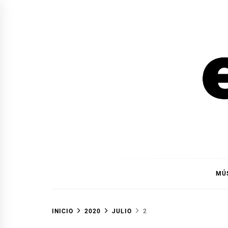
Ir
al
contenido
EL F
EL FOCO
MÚ
INICIO
2020
JULIO
2