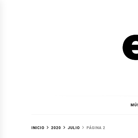
Ir
al
contenido
EL F
EL FOCO
MÚ
INICIO
2020
JULIO
PÁGINA 2