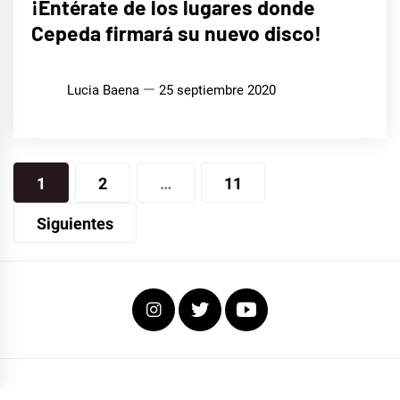
¡Entérate de los lugares donde
Cepeda firmará su nuevo disco!
Lucia Baena
25 septiembre 2020
Navegación
1
2
…
11
de
Siguientes
entradas
Instagram
Twitter
Youtube