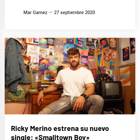
Mar Gamez
27 septiembre 2020
MÚSICA
Ricky Merino estrena su nuevo
single: «Smalltown Boy»