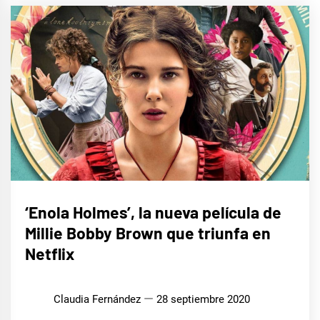
CINE,
‘Enola Holmes’, la nueva película de
SERIES
Y TV
Millie Bobby Brown que triunfa en
Netflix
Claudia Fernández
28 septiembre 2020