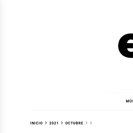
Ir
al
contenido
EL F
EL FOCO
MÚ
INICIO
2021
OCTUBRE
1