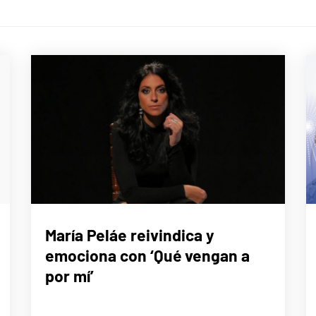
MÚSICA
María Peláe reivindica y
emociona con ‘Qué vengan a
por mí’