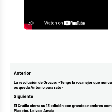
Etiquetado
como
amor
,
Navegación
Anterior
Cali
y
de
La revolución de Orozco: «Tengo la voz mejor que nunca
Entrada
os queda Antonio para rato»
El
entradas
anterior:
Dandee
,
Siguiente
Colombia
,
El Cruïlla cierra su 13 edición con grandes nombres com
Entrada
españa
,
Placebo, Leiva o Amaia