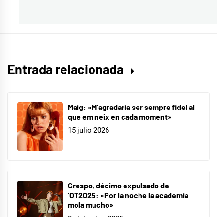
siguiente:
Juan
Magán
,
Madrid
,
Mar
Lucas
,
Entrada relacionada
No
digas
nada
,
Maig: «M’agradaria ser sempre fidel al
que em neix en cada moment»
Pamplona
,
15 julio 2026
Puerta
del
Sol
,
Yo
Crespo, décimo expulsado de
te
‘OT2025: «Por la noche la academia
mola mucho»
esperaré