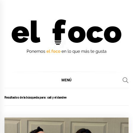
Ir
al
contenido
EL FOCO
EL FOCO
MENÚ
Resultados de la búsqueda para:
cali y el dandee