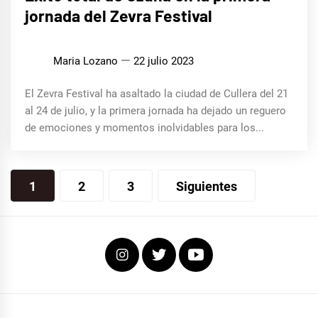
jornada del Zevra Festival
Maria Lozano
22 julio 2023
El Zevra Festival ha asaltado la ciudad de Cullera del 21
al 24 de julio, y la primera jornada ha dejado un reguero
de emociones y momentos inolvidables para los...
Navegación
1
2
3
Siguientes
de
entradas
Instagram
Twitter
Youtube