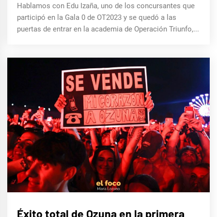
Hablamos con Edu Izaña, uno de los concursantes que
participó en la Gala 0 de OT2023 y se quedó a las
puertas de entrar en la academia de Operación Triunfo,...
MÚSICA
Éxito total de Ozuna en la primera