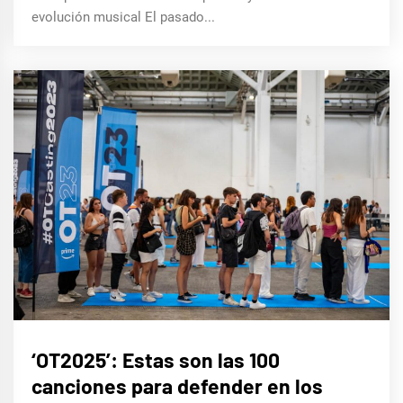
evolución musical El pasado...
CINE,
‘OT2025’: Estas son las 100
SERIES
Y TV
canciones para defender en los
MÚSICA