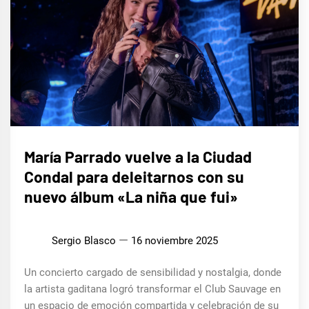
MÚSICA
María Parrado vuelve a la Ciudad
Condal para deleitarnos con su
nuevo álbum «La niña que fui»
Sergio Blasco
16 noviembre 2025
Un concierto cargado de sensibilidad y nostalgia, donde
la artista gaditana logró transformar el Club Sauvage en
un espacio de emoción compartida y celebración de su