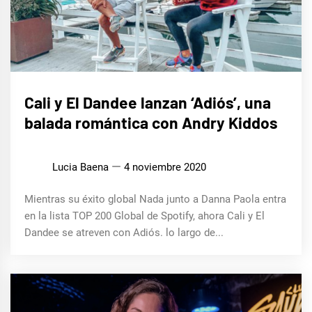
MÚSICA
Cali y El Dandee lanzan ‘Adiós’, una
balada romántica con Andry Kiddos
Lucia Baena
4 noviembre 2020
Mientras su éxito global Nada junto a Danna Paola entra
en la lista TOP 200 Global de Spotify, ahora Cali y El
Dandee se atreven con Adiós. lo largo de...