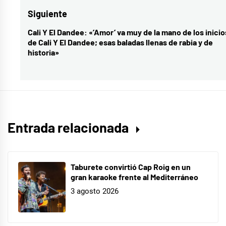
Depende
,
entradas
anterior:
Siguiente
Devuélveme
Cali Y El Dandee: «’Amor’ va muy de la mano de los inicio
Entrada
la
de Cali Y El Dandee; esas baladas llenas de rabia y de
siguiente:
vida
,
historia»
Entre
sobras
y
sobras
,
Les
Entrada relacionada
nits
de
Barcelona
Taburete convirtió Cap Roig en un
,
gran karaoke frente al Mediterráneo
Palau
3 agosto 2026
de
Pedralbes
,
Pau