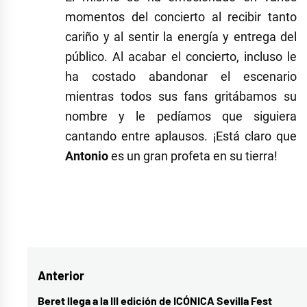
momentos del concierto al recibir tanto
cariño y al sentir la energía y entrega del
público. Al acabar el concierto, incluso le
ha costado abandonar el escenario
mientras todos sus fans gritábamos su
nombre y le pedíamos que siguiera
cantando entre aplausos. ¡Está claro que
Antonio
es un gran profeta en su tierra!
Etiquetado
como
Antonio
Navegación
Anterior
Orozco
,
concierto
,
de
Beret llega a la III edición de ICÓNICA Sevilla Fest
Entrada