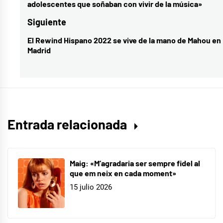
adolescentes que soñaban con vivir de la música»
Karavana
,
entradas
anterior:
karavana
,
Siguiente
LA
El Rewind Hispano 2022 se vive de la mano de Mahou en
Entrada
LA
Madrid
siguiente:
LOVE
YOU
,
Mahou
Shôko
,
vibra
Entrada relacionada
mahou
Maig: «M’agradaria ser sempre fidel al
que em neix en cada moment»
15 julio 2026