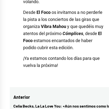
volando.
Desde
El Foco
os invitamos a no perderle
la pista a los conciertos de las giras que
organiza
Vibra Mahou
y que quedéis muy
atentos del próximo
Cómplices
, desde
El
Foco
estamos encantados de haber
podido cubrir esta edición.
¡Ya estamos contando los días para que
vuelva la próxima!
Etiquetado
como
conciertos
,
Navegación
Anterior
directo
,
Gonzalo
de
Celia Becks, La La Love You: «Aún nos sentimos como l
Entrada