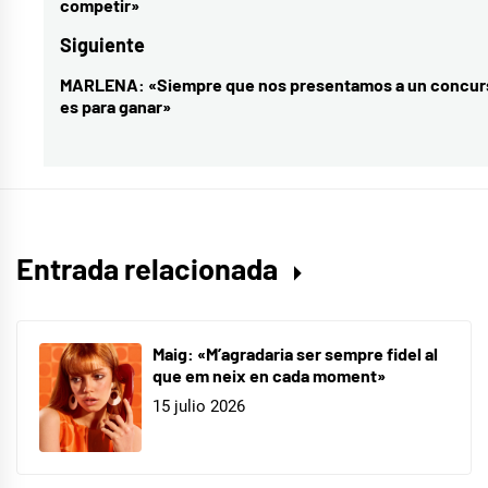
competir»
entradas
anterior:
Siguiente
MARLENA: «Siempre que nos presentamos a un concur
Entrada
es para ganar»
siguiente:
Entrada relacionada
Maig: «M’agradaria ser sempre fidel al
que em neix en cada moment»
15 julio 2026