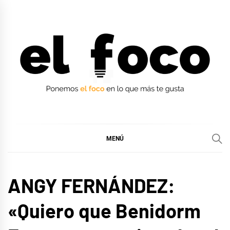
Ir
al
contenido
EL FOCO
EL FOCO
MENÚ
ENTREVISTAS
ANGY FERNÁNDEZ:
EUROFOCO
«Quiero que Benidorm