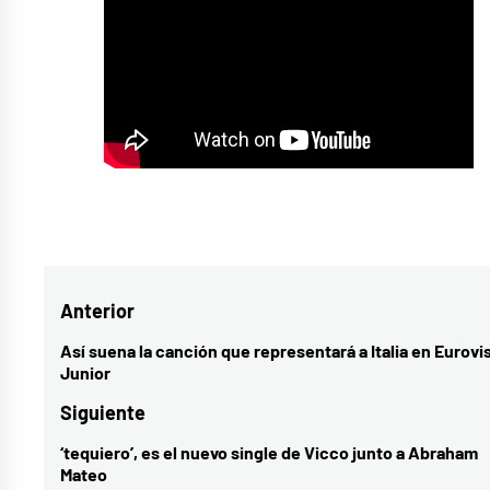
Etiquetado
como
benidorm
Navegación
Anterior
fest
de
Así suena la canción que representará a Italia en Eurovi
Entrada
Junior
entradas
anterior:
Siguiente
‘tequiero’, es el nuevo single de Vicco junto a Abraham
Entrada
Mateo
siguiente: