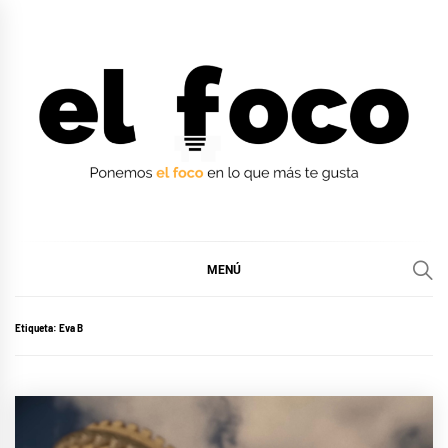
Ir
al
contenido
EL FOCO
EL FOCO
MENÚ
Etiqueta:
Eva B