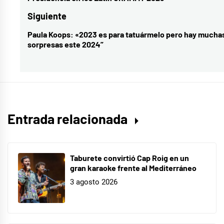
entradas
anterior:
Grammy
,
Siguiente
Latin
Paula Koops: «2023 es para tatuármelo pero hay mucha
Entrada
Grammys
sorpresas este 2024”
siguiente:
Entrada relacionada
Taburete convirtió Cap Roig en un
gran karaoke frente al Mediterráneo
3 agosto 2026