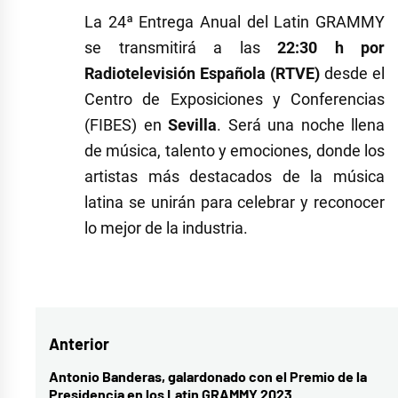
La 24ª Entrega Anual del Latin GRAMMY
se transmitirá a las
22:30 h por
Radiotelevisión Española (RTVE)
desde el
Centro de Exposiciones y Conferencias
(FIBES) en
Sevilla
. Será una noche llena
de música, talento y emociones, donde los
artistas más destacados de la música
latina se unirán para celebrar y reconocer
lo mejor de la industria.
Etiquetado
como
Grammy
,
Navegación
Anterior
Grammy
Latino
,
de
Antonio Banderas, galardonado con el Premio de la
Entrada
Presidencia en los Latin GRAMMY 2023
Latin