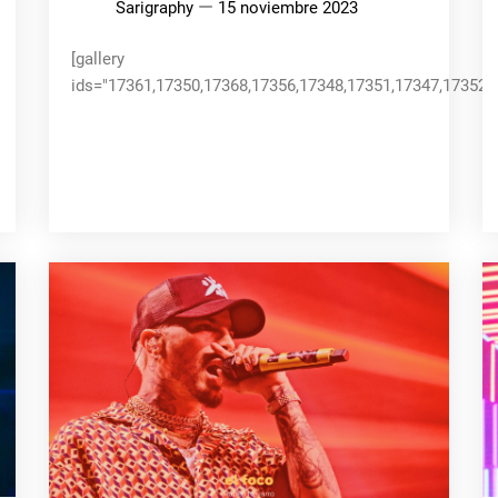
Sarigraphy
15 noviembre 2023
[gallery
ids="17361,17350,17368,17356,17348,17351,17347,17352,