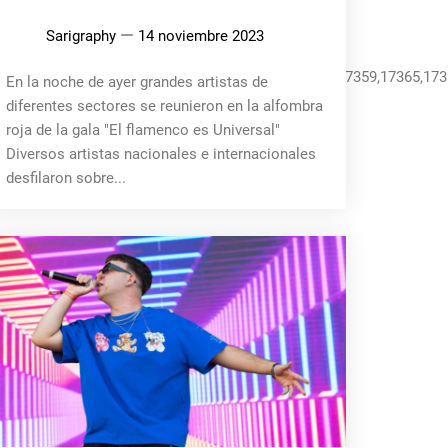
Sarigraphy
14 noviembre 2023
17357,17353,17354,17358,17364,17363,17362,17360,17359,17365,173
En la noche de ayer grandes artistas de
diferentes sectores se reunieron en la alfombra
roja de la gala "El flamenco es Universal"
Diversos artistas nacionales e internacionales
desfilaron sobre...