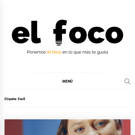
Ir
al
contenido
EL FOCO
EL FOCO
MENÚ
Etiqueta:
Eva B