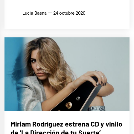
Lucia Baena
24 octubre 2020
MÚSICA
Miriam Rodríguez estrena CD y vinilo
de ‘La Dirección de tu Suerte’