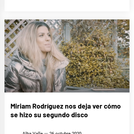
CINE,
Miriam Rodríguez nos deja ver cómo
SERIES
Y TV
se hizo su segundo disco
MÚSICA
Alba Valle
26 octubre 2020