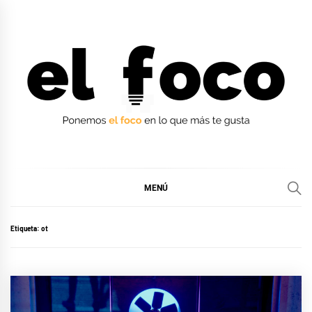
Ir
al
contenido
EL FOCO
EL FOCO
MENÚ
Etiqueta:
ot