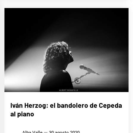
MÚSICA
Iván Herzog: el bandolero de Cepeda
al piano
Alba Valle
30 agosto 2020