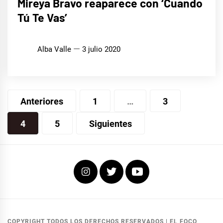
Mireya Bravo reaparece con ‘Cuando
Tú Te Vas’
Alba Valle
3 julio 2020
Navegación
Anteriores
1
…
3
de
4
5
Siguientes
entradas
Instagram
Twitter
Youtube
COPYRIGHT TODOS LOS DERECHOS RESERVADOS
|
EL FOCO