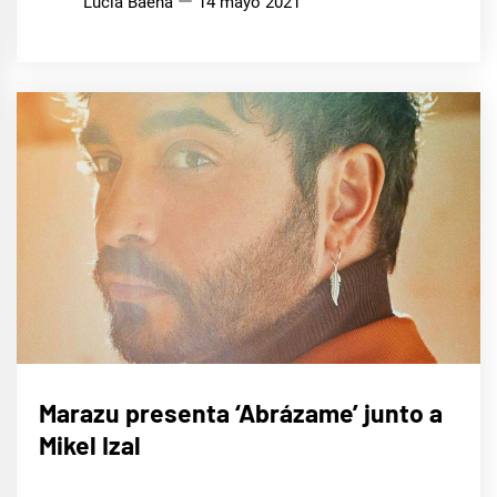
Lucia Baena
14 mayo 2021
MÚSICA
Marazu presenta ‘Abrázame’ junto a
Mikel Izal