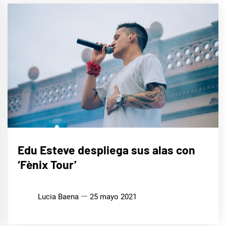
MÚSICA
Edu Esteve despliega sus alas con
‘Fènix Tour’
Lucia Baena
25 mayo 2021