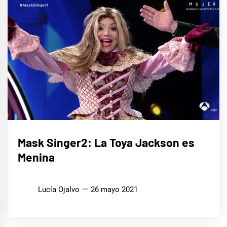
CINE,
Mask Singer2: La Toya Jackson es
SERIES
Y TV
Menina
MÚSICA
Lucía Ojalvo
26 mayo 2021