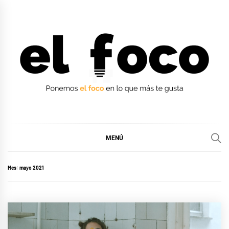
Ir
al
contenido
EL FOCO
EL FOCO
MENÚ
Mes:
mayo 2021