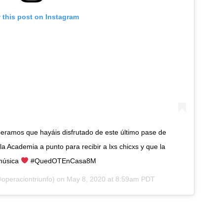
 this post on Instagram
speramos que hayáis disfrutado de este último pase de
a Academia a punto para recibir a lxs chicxs y que la
 música
#QuedOTEnCasa8M
operaciontriunfo) on
May 8, 2020 at 8:59am PDT