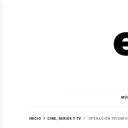
Ir
al
contenido
EL F
EL FOCO
MÚ
INICIO
CINE, SERIES Y TV
‘OPERACIÓN TRIUNFO 