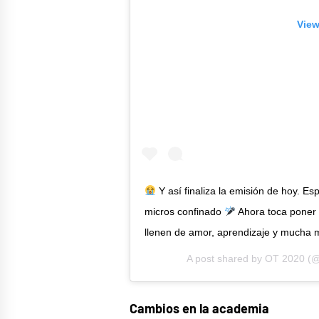
View
Y así finaliza la emisión de hoy. E
micros confinado
Ahora toca poner l
llenen de amor, aprendizaje y mucha
A post shared by
OT 2020
(@
Cambios en la academia