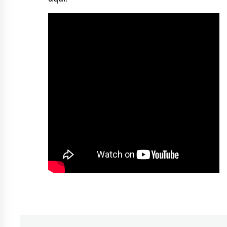
Etiquetado
como
entrevista
,