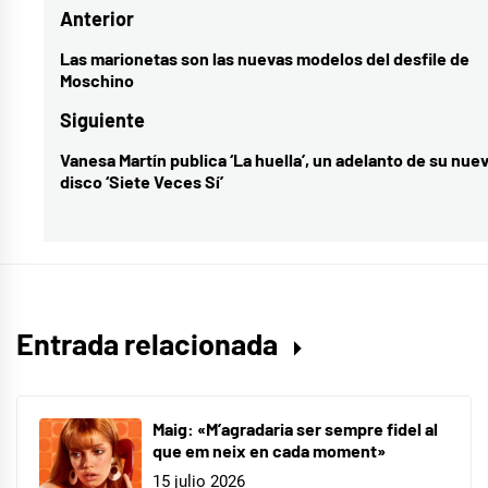
Navegación
Anterior
Mireya
Bravo
,
de
Las marionetas son las nuevas modelos del desfile de
Entrada
Moschino
novedades
entradas
anterior:
musicales
,
Siguiente
Operación
Vanesa Martín publica ‘La huella’, un adelanto de su nue
Entrada
Triunfo
,
disco ‘Siete Veces Sí’
siguiente:
Raoul
Vazquez
Entrada relacionada
Maig: «M’agradaria ser sempre fidel al
que em neix en cada moment»
15 julio 2026