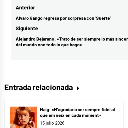
Navegación
Anterior
española
,
música
de
Álvaro Gango regresa por sorpresa con ‘Suerte’
Entrada
nacional
,
entradas
anterior:
Siguiente
nuevo
Alejandro Bejarano: «Trato de ser siempre lo más since
Entrada
single
,
del mundo con todo lo que hago»
siguiente:
Valeria
Castro
Entrada relacionada
Maig: «M’agradaria ser sempre fidel al
que em neix en cada moment»
15 julio 2026