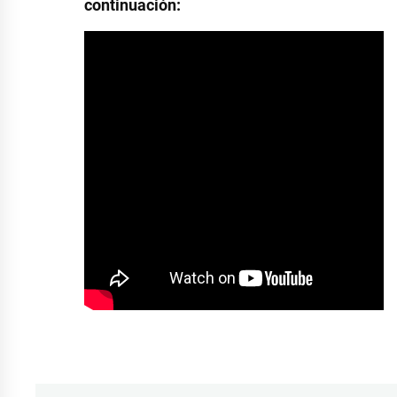
continuación:
Etiquetado
como
música