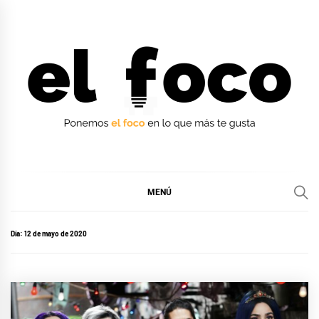
Ir
al
contenido
EL FOCO
EL FOCO
MENÚ
Día:
12 de mayo de 2020