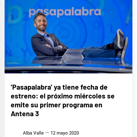
CINE,
‘Pasapalabra’ ya tiene fecha de
SERIES
Y TV
estreno: el próximo miércoles se
emite su primer programa en
Antena 3
Alba Valle
12 mayo 2020