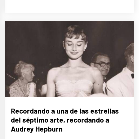
CINE,
Recordando a una de las estrellas
SERIES
Y TV
del séptimo arte, recordando a
Audrey Hepburn