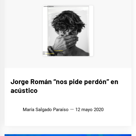
MÚSICA
Jorge Román “nos pide perdón” en
acústico
María Salgado Paraíso
12 mayo 2020