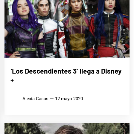
CINE,
‘Los Descendientes 3’ llega a Disney
SERIES
Y TV
+
Alexia Casas
12 mayo 2020