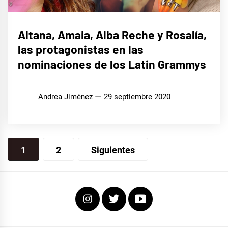
MÚSICA
Aitana, Amaia, Alba Reche y Rosalía,
las protagonistas en las
nominaciones de los Latin Grammys
Andrea Jiménez
29 septiembre 2020
Navegación
1
2
Siguientes
de
entradas
Instagram
Twitter
Youtube