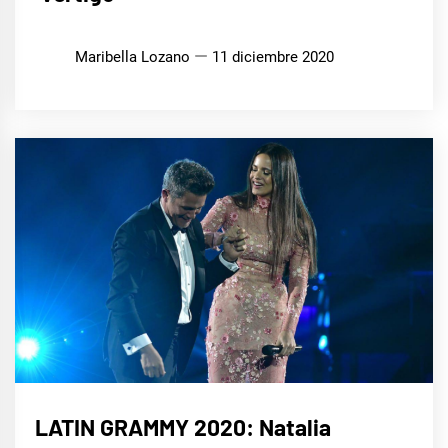
Maribella Lozano
11 diciembre 2020
MÚSICA
LATIN GRAMMY 2020: Natalia