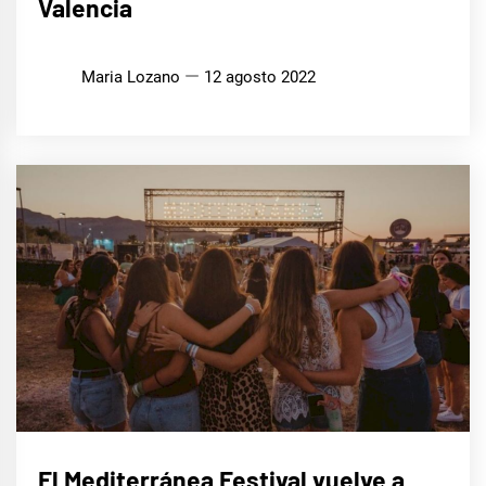
Valencia
Maria Lozano
12 agosto 2022
MÚSICA
El Mediterránea Festival vuelve a