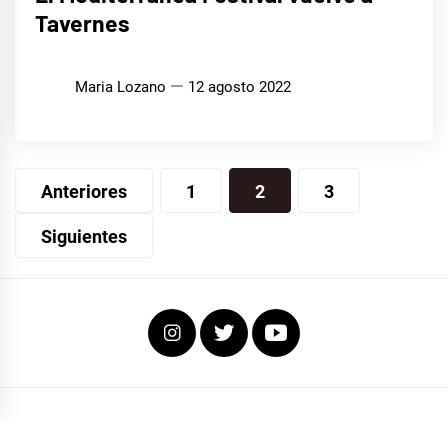
Tavernes
Maria Lozano
12 agosto 2022
Navegación
Anteriores
1
2
3
de
Siguientes
entradas
Instagram
Twitter
Youtube
COPYRIGHT TODOS LOS DERECHOS RESERVADOS
|
EL FOCO