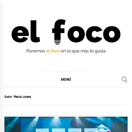
Ir
al
contenido
EL FOCO
EL FOCO
MENÚ
Autor:
Maria Lozano