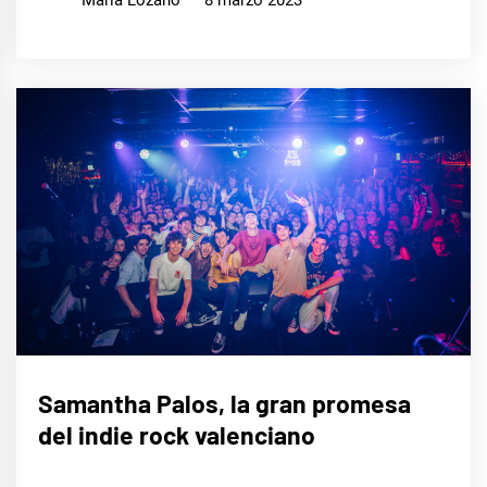
Maria Lozano
8 marzo 2023
ENTREVISTAS
Samantha Palos, la gran promesa
del indie rock valenciano
MÚSICA